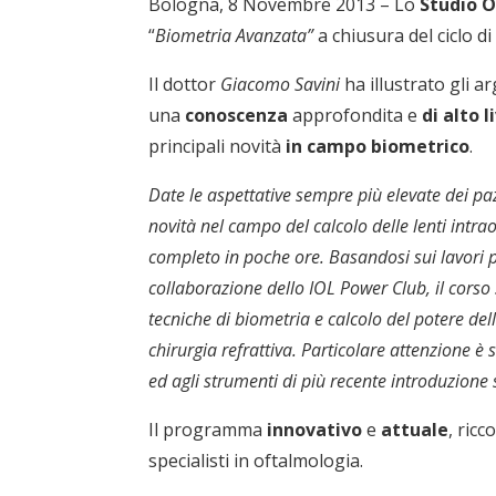
Bologna, 8 Novembre 2013 – Lo
Studio O
“
Biometria Avanzata”
a chiusura del ciclo di 
Il dottor
Giacomo Savini
ha illustrato gli a
una
conoscenza
approfondita e
di
alto l
principali novità
in
campo biometrico
.
Date le aspettative sempre più elevate dei paz
novità nel campo del calcolo delle lenti int
completo in poche ore. Basandosi sui lavori pu
collaborazione dello IOL Power Club, il corso
tecniche di biometria e calcolo del potere del
chirurgia refrattiva. Particolare attenzione è s
ed agli strumenti di più recente introduzione
Il programma
innovativo
e
attuale
, ricc
specialisti in oftalmologia.