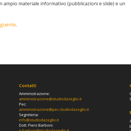
un ampio materiale informativo (pubblicazioni e slide) e un
eguente
.
Contatti
Amministrazione:
amministrazione@studiodazeglio.it
Pec:
amministrazione@pec.studiodazeglio.it
Segreteria:
info@studiodazeglio.it
Dott. Piero Barboni:
p.barboni@studiodazeglio.it