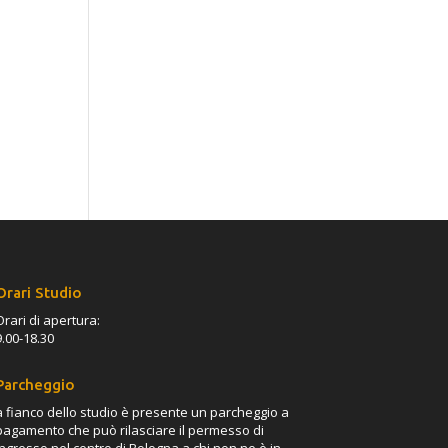
Orari Studio
Orari di apertura:
9.00-18.30
Parcheggio
a fianco dello studio è presente un parcheggio a
pagamento che può rilasciare il permesso di