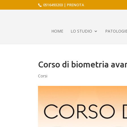
0516493203
|
PRENOTA
HOME
LO STUDIO
PATOLOGIE
Corso di biometria ava
Corsi