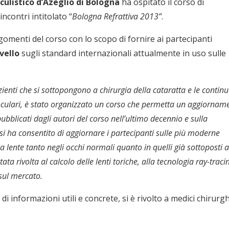
culistico d’Azeglio di Bologna
ha ospitato il corso di
incontri intitolato “
Bologna Refrattiva 2013”
.
rgomenti del corso con lo scopo di fornire ai partecipanti
ivello
sugli standard internazionali attualmente in uso sulle
ienti che si sottopongono a chirurgia della cataratta e le contin
raoculari, è stato organizzato un corso che permetta un aggiornam
bblicati dagli autori del corso nell’ultimo decennio e sulla
 si ha consentito di aggiornare i partecipanti sulle più moderne
la lente tanto negli occhi normali quanto in quelli già sottoposti 
tata rivolta al calcolo delle lenti toriche, alla tecnologia ray-traci
 sul mercato.
o di informazioni utili e concrete, si è rivolto a medici chirurgh