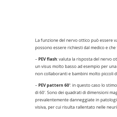
La funzione del nervo ottico può essere val
possono essere richiesti dal medico e che va
–
PEV flash
: valuta la risposta del nervo 
un visus molto basso ad esempio per una 
non collaboranti e bambini molto piccoli di
–
PEV pattern 60′
: in questo caso lo stim
di 60′. Sono dei quadrati di dimensioni m
prevalentemente danneggiate in patologie c
visiva, per cui risulta rallentato nelle neur