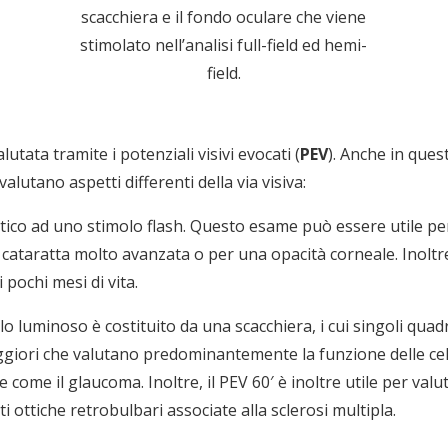
scacchiera e il fondo oculare che viene
stimolato nell’analisi full-field ed hemi-
field.
utata tramite i potenziali visivi evocati (
PEV
). Anche in ques
lutano aspetti differenti della via visiva:
ottico ad uno stimolo flash. Questo esame può essere utile per
cataratta molto avanzata o per una opacità corneale. Inoltr
 pochi mesi di vita.
olo luminoso è costituito da una scacchiera, i cui singoli qu
aggiori che valutano predominantemente la funzione delle cel
ome il glaucoma. Inoltre, il PEV 60′ è inoltre utile per valu
iti ottiche retrobulbari associate alla sclerosi multipla.