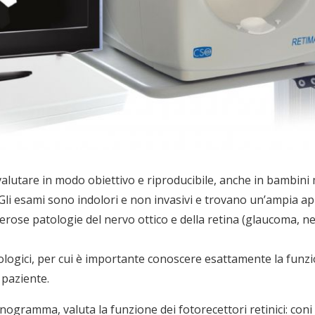
valutare in modo obiettivo e riproducibile, anche in bambini mo
). Gli esami sono indolori e non invasivi e trovano un’ampia ap
rose patologie del nervo ottico e della retina (glaucoma, neur
siologici, per cui è importante conoscere esattamente la fun
 paziente.
tinogramma, valuta la funzione dei fotorecettori retinici: coni 