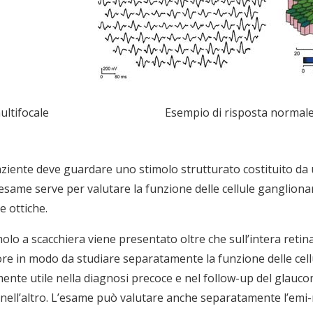
ultifocale
Esempio di risposta normale
paziente deve guardare uno stimolo strutturato costituito da 
ame serve per valutare la funzione delle cellule ganglionari d
e ottiche.
molo a scacchiera viene presentato oltre che sull’intera reti
iore in modo da studiare separatamente la funzione delle cel
mente utile nella diagnosi precoce e nel follow-up del glauc
ell’altro. L’esame può valutare anche separatamente l’emi-m