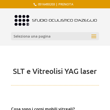
0516493203
|
PRENOTA
Seleziona una pagina
SLT e Vitreolisi YAG laser
Cosa sono i corpi mobili vitreali?