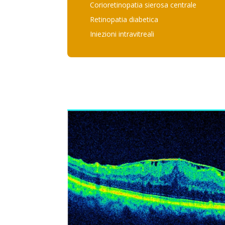
Corioretinopatia sierosa centrale
Retinopatia diabetica
Iniezioni intravitreali