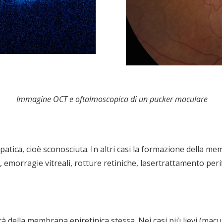
Immagine OCT e oftalmoscopica di un pucker maculare
opatica, cioè sconosciuta. In altri casi la formazione della 
, emorragie vitreali, rotture retiniche, lasertrattamento peri
ità della membrana epiretinica stessa. Nei casi più lievi (mac