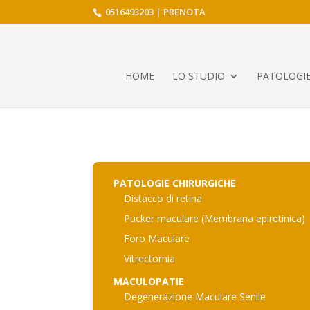
0516493203
|
PRENOTA
HOME
LO STUDIO
PATOLOGIE
PATOLOGIE CHIRURGICHE
Distacco di retina
Pucker maculare (Membrana epiretinica)
Foro Maculare
Vitrectomia
MACULOPATIE
Degenerazione Maculare Senile