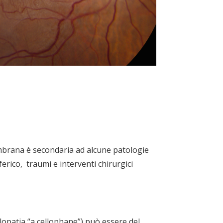
membrana è secondaria ad alcune patologie
ferico, traumi e interventi chirurgici
ulopatia “a cellophane”) può essere del